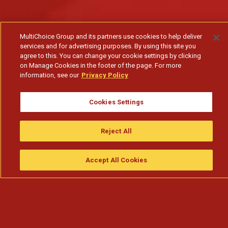
MultiChoice Group and its partners use cookies to help deliver
services and for advertising purposes. By using this site you
agree to this. You can change your cookie settings by clicking
on Manage Cookies in the footer of the page. For more
information, see our
Privacy Policy
Cookies Settings
Reject All
Accept All Cookies
Assistir
Compre
guia da tv
Search
Menu