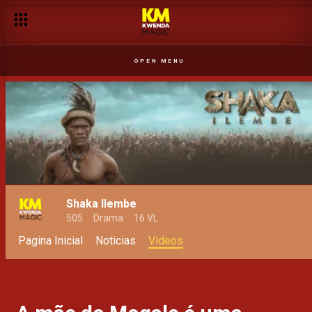
A Rufilde é quem manda! – Njila
OPEN MENU
Shaka Ilembe
505
Drama
16 VL
Pagina Inicial
Noticias
Videos