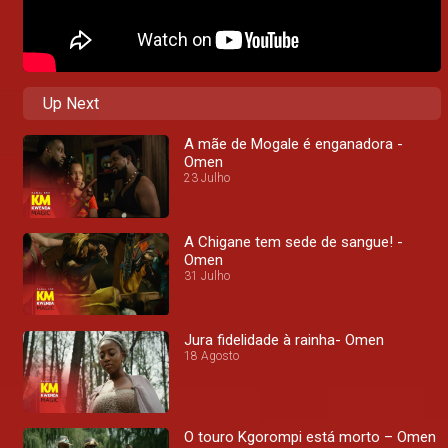
Up Next
A mãe de Mogale é enganadora -
Omen
23 Julho
A Chigane tem sede de sangue! -
Omen
31 Julho
Jura fidelidade à rainha- Omen
18 Agosto
O touro Kgorompi está morto – Omen