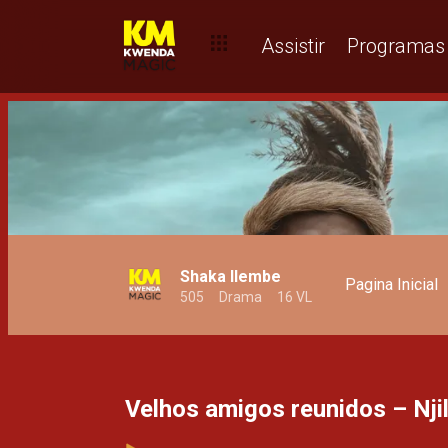
Apoie os seus favoritos na 9ª edição dos Prémios AMVCA –
Assistir
Programas
Shaka Ilembe
Pagina Inicial
505
Drama
16 VL
Velhos amigos reunidos – Nji