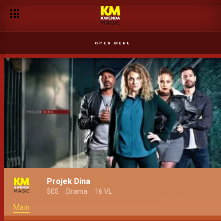
OPEN MENU
Projek Dina
505
Drama
16 VL
Main