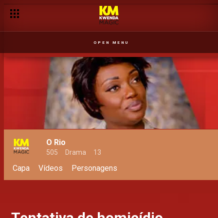
OPEN MENU
O Rio
505
Drama
13
Capa
Vídeos
Personagens
Tentativa de homicídio