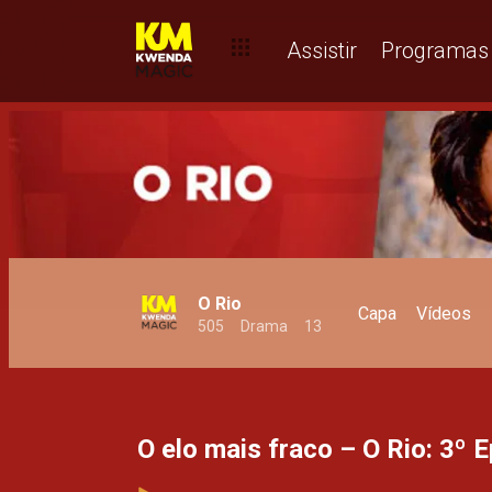
Quando dois foguetes se cruzam – O Rio
Assistir
Programas
O Rio
Capa
Vídeos
505
Drama
13
O elo mais fraco – O Rio: 3º 