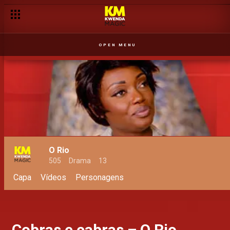
OPEN MENU
O Rio
505
Drama
13
Capa
Vídeos
Personagens
Cobras e cabras – O Rio