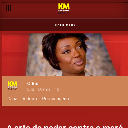
OPEN MENU
O Rio
505
Drama
13
Capa
Vídeos
Personagens
A arte de nadar contra a maré