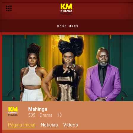
OPEN MENU
Mahinga
505
Drama
13
Página Inicial
Notícias
Vídeos