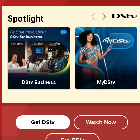
Spotlight
DStv Business
MyDStv
Get DStv
Watch Now