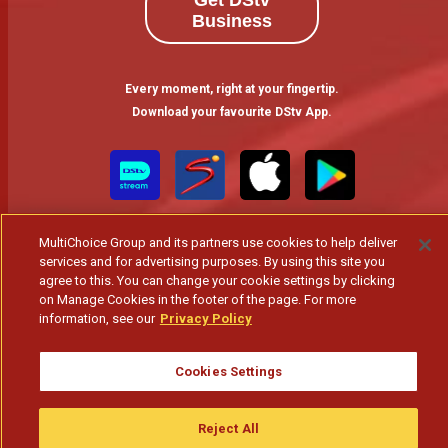
Get DStv
Business
Every moment, right at your fingertip.
Download your favourite DStv App.
MultiChoice Group and its partners use cookies to help deliver
services and for advertising purposes. By using this site you
agree to this. You can change your cookie settings by clicking
on Manage Cookies in the footer of the page. For more
information, see our
Privacy Policy
MultiChoice Website
Terms of Use
Privacy & Cookie Notice
Responsible Disclosure Policy
Copyright
Careers
Gerir Cookies
Cookies Settings
© 2025 MultiChoice Africa Holdings BV. All rights reserved
Reject All