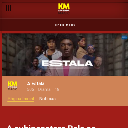
OPEN MENU
A Estala
505
Drama
18
Página Inicial
Notícias