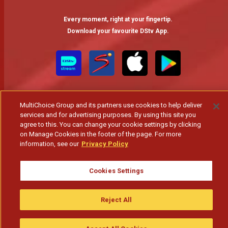
Every moment, right at your fingertip.
Download your favourite DStv App.
MultiChoice Group and its partners use cookies to help deliver
services and for advertising purposes. By using this site you
agree to this. You can change your cookie settings by clicking
on Manage Cookies in the footer of the page. For more
MultiChoice Website
Terms of Use
Privacy & Cookie Notice
information, see our
Privacy Policy
Responsible Disclosure Policy
Copyright
Careers
Gerir Cookies
Cookies Settings
© 2025 MultiChoice Africa Holdings BV. All rights reserved
Reject All