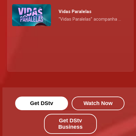
Vidas Paralelas
“Vidas Paralelas” acompanha a ascensão, queda e redenção da família Cumbe num percurso marcado por sobrevivência, segredos perigosos, ambição e amores fracturados entre a Manhiça e as ruas intensas de Maputo.
Get DStv
Watch Now
Get DStv
Business