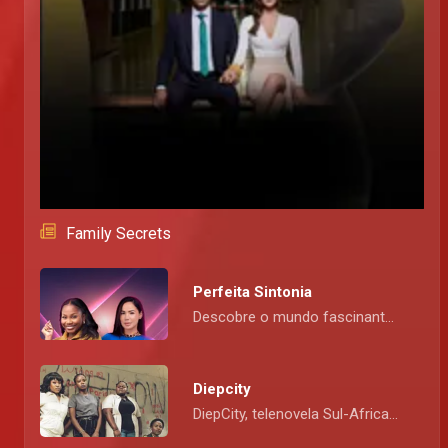
Family Secrets
Perfeita Sintonia
Descobre o mundo fascinante das estrelas com Perfeita Sintonia - o programa que une moda, beleza e lifestyle num só espaço cheio de charme, autenticidade e inspiração. Apresentado por Mara Herequechand e Eliane Silva, todos os sábados no canal do povo, Kwenda Magic (p.505 da DStv)
Diepcity
DiepCity, telenovela Sul-Africana, drama Kwenda Magic, Diepsloot, Nox, Lerato, Asanda, Sne, Mgedeza, crime, sobrevivência, pobreza, redenção, histórias africanas, gueto, suspense