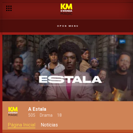
OPEN MENU
A Estala
505
Drama
18
Página Inicial
Notícias