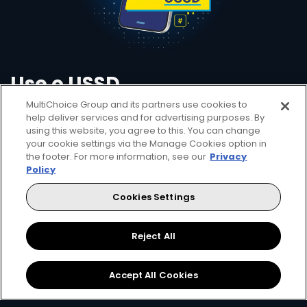
Use o USSD
Disque *421# em seu
MultiChoice Group and its partners use cookies to
help deliver services and for advertising purposes. By
telemóvel
using this website, you agree to this. You can change
your cookie settings via the Manage Cookies option in
the footer. For more information, see our
Privacy
Conveniência significa ter a gestão da sua
Policy
conta DStv na palma da mão. Com USSD você
Cookies Settings
pode conferir quanto deve, eliminar códigos
de erro, ver as suas últimas transacções,
Reject All
transferir fundos entre as suas contas e
reconectar pacotes.
Accept All Cookies