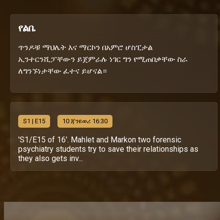
የልቤ
ጥንዶቹ ማህሌት እና ማርኮን በአምሮ ሆስፒታል
ኢንተርንሺፓቸውን ይጀምራሉ ነገር ግን የሚጠበቃቸው ስራ
ለግንኙነታቸው ፈተና ይሆናል።
S
1
| E15
10 ጃንዩወሪ 16:30
'S1/E15 of 16'. Mahlet and Markon two forensic
psychiatry students try to save their relationships as
they also gets inv...