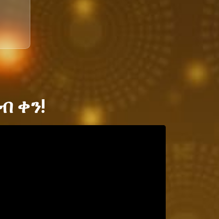
ብ ቀን!