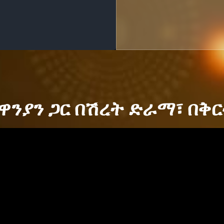
ዋንያን ጋር በሽረት ድራማ፣ በቅር