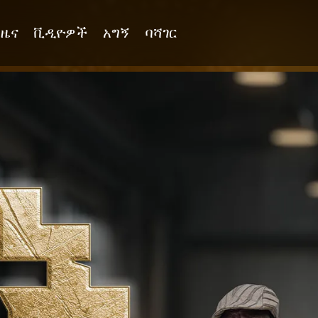
ዜና
ቪዲዮዎች
አግኝ
ባሻገር