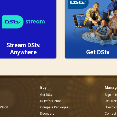
Stream DStv.
Anywhere
Get DStv
Buy
Manage
Get DStv
Sign in 
DStv for Home
Fix Erro
rSport
Compare Packages
How to 
Decoders
Contact