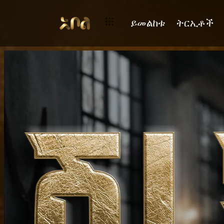
ይመልከቱ
ትርኢቶች