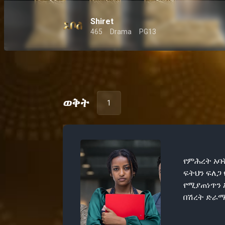
Shiret
465
Drama
PG13
ወቅት
1
የምሕረት አባት
ፍትህን ፍለጋ
የሚያጠነጥን 
በሽረት ድራማ