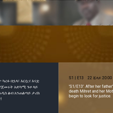
S
1
| E13
22 ጁላይ 20:00
 ካረፉ በኋላ፣ እርሷና እናቷ
'S1/E13'. After her father
 የጀመሩት አድካሚ ጉዞ ላይ
death Mihret and her Mo
አዲስ ልብ አንጠልጣይ ታሪክ
begin to look for justice.
!