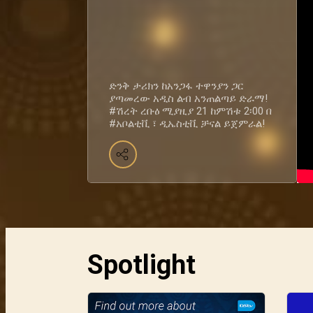
ድንቅ ታሪክን ከአንጋፋ ተዋንያን ጋር
ያጣመረው አዲስ ልብ አንጠልጣይ ድራማ!
#ሽረት ረቡዕ ሚያዚያ 21 ከምሽቱ 2፡00 በ
#አቦልቲቪ ፣ ዲኤስቲቪ ቻናል ይጀምራል!
Spotlight