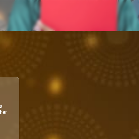
's
ther