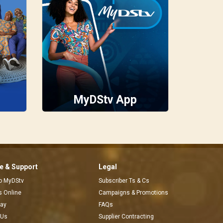
MyDStv App
 & Support
Legal
to MyDStv
Subscriber Ts & Cs
rs Online
Campaigns & Promotions
pay
FAQs
 Us
Supplier Contracting