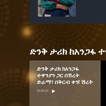
ድንቅ ታሪክ ከአንጋፋ ተ
ድንቅ ታሪክ ከአንጋፋ
ተዋንያን ጋር በሽረት
ድራማ፣ በቅርብ ቀን! ሽረት
00:00:30