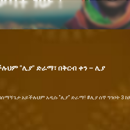
ሉህም "ሊያ" ድራማ፣ በቅርብ ቀን – ሊያ
በሰማኝጌታ አይችሉህም አዲሱ "ሊያ" ድራማ! #ሊያ ሰኞ ግንቦት 3 ከም