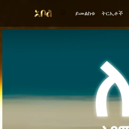
ድንቅ ታሪክ ከአንጋፋ ተዋንያን ጋር በሽረት ድራማ፣ በቅርብ ቀን! ሽረት
ይመልከቱ
ትርኢቶች