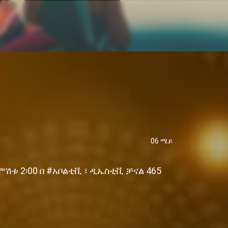
06 ሜይ
ሽቱ 2፡00 በ #አቦልቲቪ ፣ ዲኤስቲቪ ቻናል 465