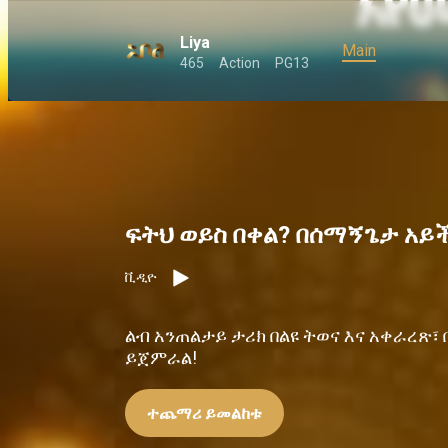
Liya
Main
465
Action
PG13
ፍትህ ወይስ በቀል? በሰማኝጌታ አይች
ቪዲዮ
ልብ አንጠልታይ ታሪክ በልዩ ትወና እና አቀራረጽ፣ 
ይጀምራል!
ተጨማሪ ይመልከቱ