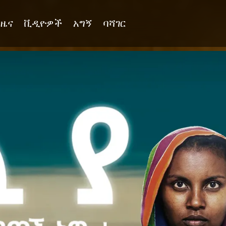
ዜና
ቪዲዮዎች
አግኝ
ባሻገር