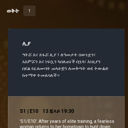
ወቅት
1
ሊያ
ግትሯ እና ደፋሯ ሊያ ፤ ለዓመታት ሰውነቷን፣
አእምሯን እና ነፍሷን ካሰለጠነች በኋላ፣ እነዚያን
በደል የፈጸሙባት ጠላቶቿን ለመቅጣት ወደ ትውልድ
ከተማዋ ትመለሳለች።
S
1
| E10
13 ጁላይ 19:30
'S1/E10'. After years of elite training, a fearless
woman returns to her hometown to hunt down