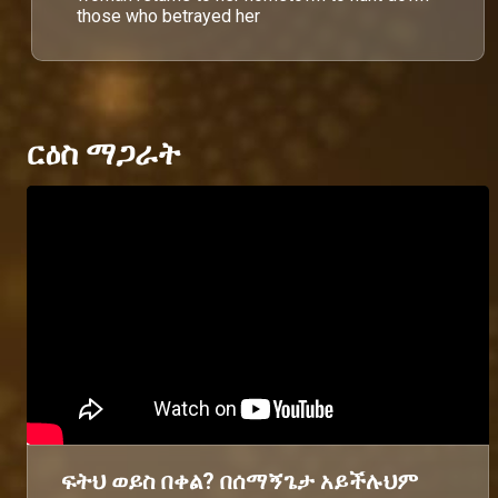
those who betrayed her
ርዕስ ማጋራት
ፍትህ ወይስ በቀል? በሰማኝጌታ አይችሉህም