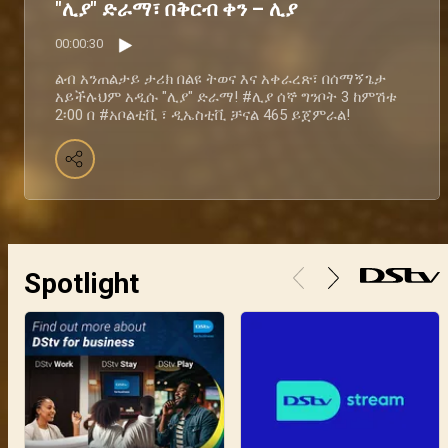
"ሊያ" ድራማ፣ በቅርብ ቀን – ሊያ
00:00:30
ልብ አንጠልታይ ታሪክ በልዩ ትወና እና አቀራረጽ፣ በሰማኝጌታ
አይችሉህም አዲሱ "ሊያ" ድራማ! #ሊያ ሰኞ ግንቦት 3 ከምሽቱ
2፡00 በ #አቦልቲቪ ፣ ዲኤስቲቪ ቻናል 465 ይጀምራል!
Spotlight