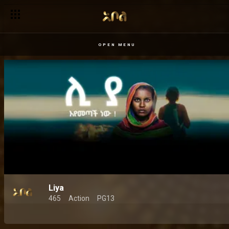
OPEN MENU
Liya
465
Action
PG13