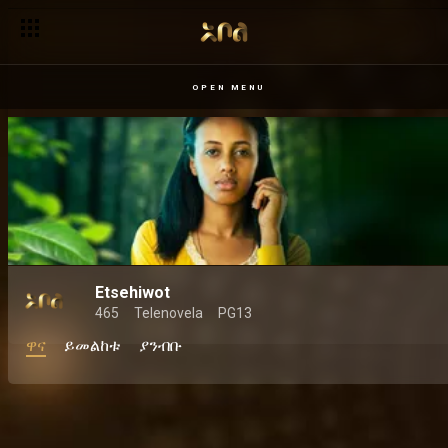
OPEN MENU
Etsehiwot
465
Telenovela
PG13
ዋና
ይመልከቱ
ያንብቡ