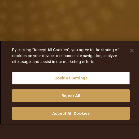
By clicking “Accept All Cookies”, you agree to the storing of
cookies on your device to enhance site navigation, analyze
site usage, and assist in our marketing efforts.
Cookies Settings
Reject All
Accept All Cookies
ይመልከቱ
ግዙ
የቲቪ መመሪያ
ፈልጉ
ማውጫ