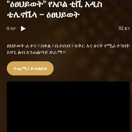
"ዕፀህይወት" የአቦል ቲቪ አዲስ
ቴሌኖቬላ – ዕፀህይወት
ቪዲዮ
02 ጁን
ፀህይወት ፈተና ፣ በቀል ፣ ቤተሰብ ፣ ፍቅር እና ፅናት የሚፈተንበት
አጓጊ ልብ አንጠልጣይ ድራማ።
ተጨማሪ ይመልከቱ