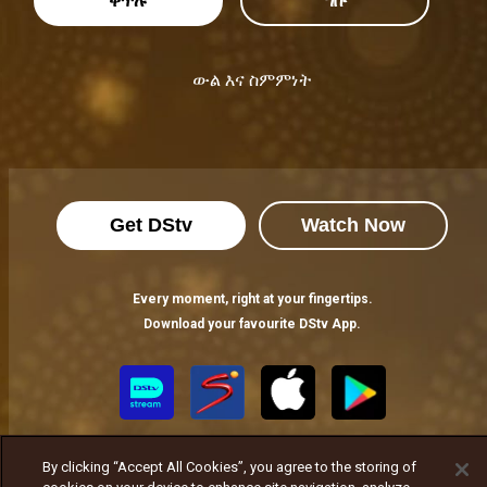
ቅጥሉ
ግቡ
ውል እና ስምምነት
Get DStv
Watch Now
Every moment, right at your fingertips.
Download your favourite DStv App.
By clicking “Accept All Cookies”, you agree to the storing of