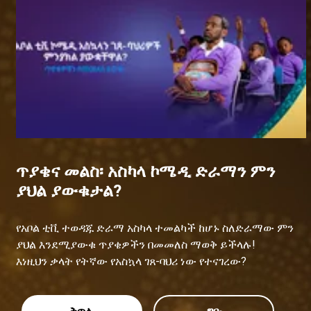
ጥያቄና መልስ፡ አስካላ ኮሜዲ ድራማን ምን
ያህል ያውቁታል?
የአቦል ቲቪ ተወዳጁ ድራማ አስካላ ተመልካች ከሆኑ ስለድራማው ምን
ያህል እንደሚያውቁ ጥያቄዎችን በመመለስ ማወቅ ይችላሉ!
እነዚህን ቃላት የትኛው የአስኳላ ገጸ-ባህሪ ነው የተናገረው?