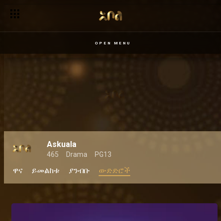
OPEN MENU
Askuala
465
Drama
PG13
ዋና
ይመልከቱ
ያንብቡ
ውድድሮች