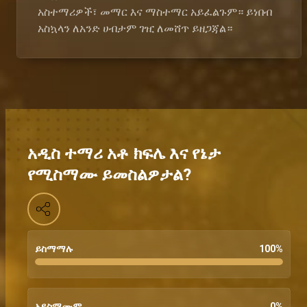
አስተማሪዎች፣ መማር እና ማስተማር አይፈልጉም። ይነበብ
አስኳላን ለአንድ ሀብታም ገዢ ለመሸጥ ይዘጋጃል።
አዲስ ተማሪ አቶ ክፍሌ እና የኔታ
የሚስማሙ ይመስልዎታል?
ይስማማሉ
100
%
አይስማሙም
0
%