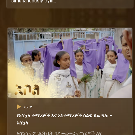
simultaneously tryin...
ቪዲዮ
የአስኳላ ተማሪዎች እና አስተማሪዎች ሰልፍ ይወጣሉ –
አስኳላ
አስኳላ ትምህርትቤት ሳይመረመር ተማሪዎች እና