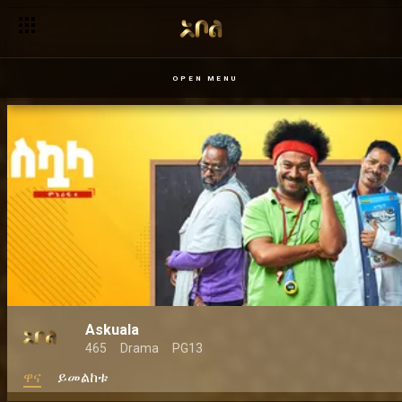
OPEN MENU
Askuala
465
Drama
PG13
ዋና
ይመልከቱ