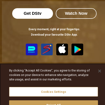
Get DStv
Watch Now
Every moment, right at your fingertips.
Download your favourite DStv App.
By clicking “Accept All Cookies”, you agree to the storing of
cookies on your device to enhance site navigation, analyze
site usage, and assist in our marketing efforts.
MultiChoice Website
Terms of Use
Privacy Notice
Responsible Disclosure Policy
Copyright
Careers
Cookies Settings
ኩኪዎችን ያስተዳድሩ
© 2025 MultiChoice Africa Holdings BV. All rights reserved