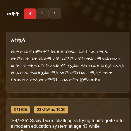
ወቅት
4
2
1
አስኳላ
የኔታ ዘንድሮ ስምንተኛ ክፍል ደርሰዋል። አቶ ክፍሌ የተባሉ
የትምህርት ቤት የእድሜ አቻ ጓደኛም አግኝተዋል። ማዕበል በሰፈር
ውስጥ ታዋቂ የስፖርት አሰልጣኝ ሆኗል፡፡፡ ይነበብ ወደ አስኳላ በአዲስ
የስራ ዘርፍ ተመልሷል፡፡ ሚስ አዩም በማህበራዊ ሚዲያ ዝናዋ
ስለጨመረ የተለያዩ የማማከር ስራዎችን ጀምራለች።
S
4
| E26
23 ኖቬምበር 19:30
'S4/E26'. Sisay faces challenges trying to integrate into
a modern education system at age 43 while