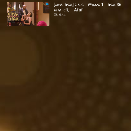
[ሙሉ ክፍል] አፋፍ - ምዕራፍ 1 - ክፍል 36 -
አቦል ቲቪ – Afaf
08 ጁላይ