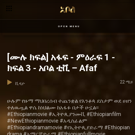
OPEN MENU
[ሙሉ ክፍል] አፋፍ - ምዕራፍ 1 -
ክፍል 3 - አቦል ቲቪ – Afaf
22 ሜይ
ቪዲዮ
ሁሉም የዙማ ማህበረሰብ ተጨንቋል የእንቆጳ ደስታም ወደ ሀዘን
ተለዉጧል ዋሴ ከነህልሙ ከአፋፉ በታች ሁኗል፡፡
#Ethiopianmovie #ኢትዮጲያንሙቪ #Ethiopianfilm
#NewEthiopianmovie #አዲስፊልም
#Ethiopiandramamovie #የኢትዮጲያድራማ #Ethiopian
drama #አማርኛድራማ #Ethiopianfullmovie