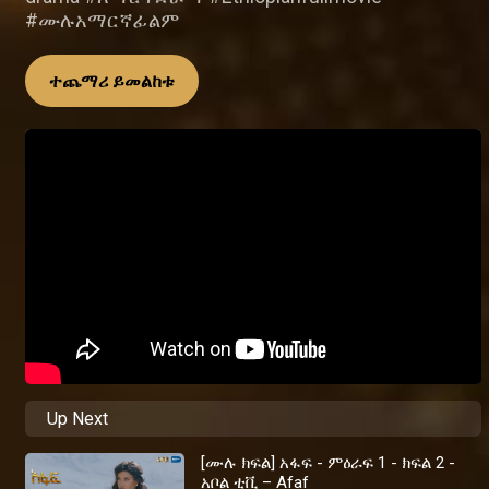
#ሙሉአማርኛፊልም
ተጨማሪ ይመልከቱ
Up Next
[ሙሉ ክፍል] አፋፍ - ምዕራፍ 1 - ክፍል 2 -
አቦል ቲቪ – Afaf