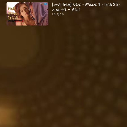
[ሙሉ ክፍል] አፋፍ - ምዕራፍ 1 - ክፍል 35 -
አቦል ቲቪ – Afaf
05 ጁላይ