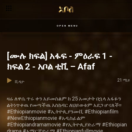
OPEN MENU
[ሙሉ ክፍል] አፋፍ - ምዕራፍ 1 -
ክፍል 2 - አቦል ቲቪ – Afaf
21 ሜይ
ቪዲዮ
ዛሬ ለዋሴ ጥሩ ቀን አይመስልም ከ 25 አመታት በኋላ አፋፉን
ልትነጥቀዉ የመጣችዉ እስከዳር ለህይወቱም አደጋ ሆናለች፡፡
#Ethiopianmovie #ኢትዮጲያንሙቪ #Ethiopianfilm
#NewEthiopianmovie #አዲስፊልም
#Ethiopiandramamovie #የኢትዮጲያድራማ #Ethiopian
drama #አማርኛድራማ #Ethiopianfullmovie