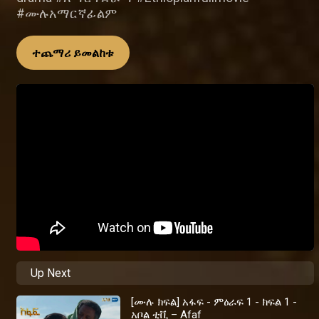
#ሙሉአማርኛፊልም
ተጨማሪ ይመልከቱ
Up Next
[ሙሉ ክፍል] አፋፍ - ምዕራፍ 1 - ክፍል 1 -
አቦል ቲቪ – Afaf