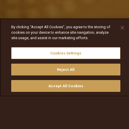
By clicking “Accept All Cookies”, you agree to the storing of
cookies on your device to enhance site navigation, analyze
site usage, and assist in our marketing efforts.
Cookies Settings
Reject All
Accept All Cookies
ይመልከቱ
ግዙ
የቲቪ መመሪያ
ፈልጉ
ማውጫ