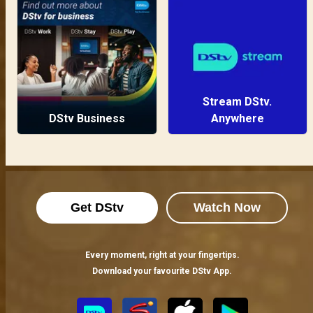
Stream DStv.
DStv Business
Anywhere
Get DStv
Watch Now
Every moment, right at your fingertips.
Download your favourite DStv App.