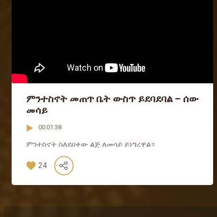
ምንተስኖት መጠጥ ቤት ውስጥ ይደባደባል – ሰው
መሳይ
00:01:38
ምንተስኖት ስለደበቀው ልጅ ለመሳይ ይነግረዋል።
24