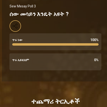
Sew Mesay Poll 3
ሰው መሳይን እንዴት አዩት ?
ጥሩ ነው
100
%
ጥሩ አይደለም
0
%
ተጨማሪ ትርኢቶች