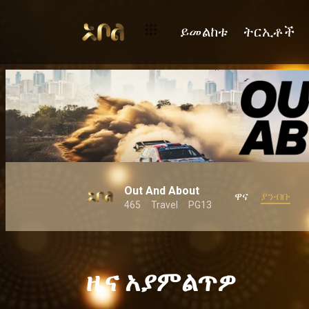
ይመልከቱ
ትርኢቶች
Out And About
ዋና
ያንብቡ
465
Travel
PG13
ዜና አያምልጥዎ