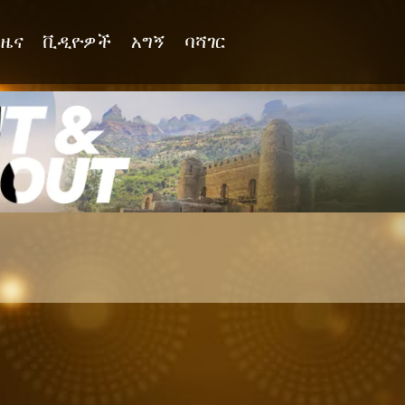
ዜና
ቪዲዮዎች
አግኝ
ባሻገር