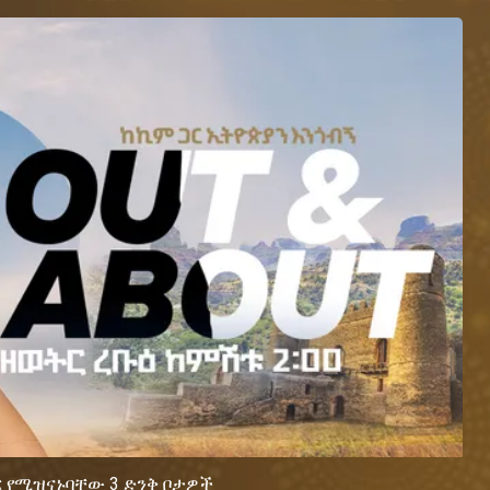
ጋር የሚዝናኑባቸው 3 ድንቅ ቦታዎች