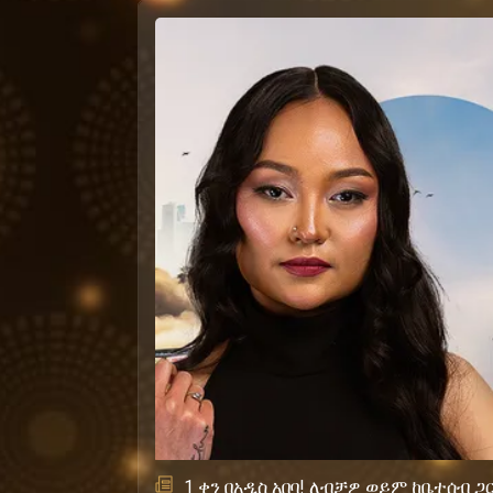
1 ቀን በአዲስ አበባ! ለብቻዎ ወይም ከቤተሰብ 