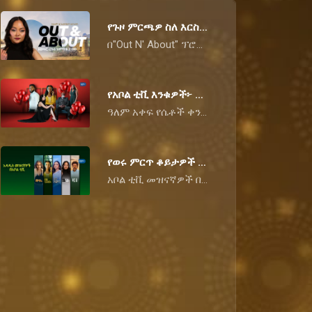
የጉዞ ምርጫዎ ስለ እርስዎ ምን ይናገራል?
በ"Out N' About" ፕሮግራማችን ኢትዮጵያን ከአጥናፍ እስከ አጥናፍ ስንቃኝ ሰንብተናል። ነገር ግን ሁሉም ሰው የሚወደው የጉዞ ዓይነት ይለያያል። የእርስዎ ተወዳጅ የጉዞ ቦታ ስለ ማንነትዎ ምን እንደሚናገር ያውቃሉ? እስቲ ራስዎን ይፈልጉ፦
የአቦል ቲቪ እንቁዎች፦ የጽናት እና የጥንካሬ ተምሳሌት የሆኑት ሴቶቻችን!
ዓለም አቀፍ የሴቶች ቀን ሲቃረብ፣ በየሳምንቱ በቴሌቪዥን መስኮታችን የምንመለከታቸውን፣ በፈተናዎች የማይበገሩ እና ለዓላማቸው የሚቆሙ ድንቅ ሴቶችን ልናከብር ይገባል። ከመከራ እና ጽናት እስከ ስኬት ድረስ፣ በአቦል ቲቪ ላይ የምናደንቃቸው አራቱ ሴቶች እነሆ፦
የወሩ ምርጥ ቆይታዎች በአቦል ቲቪ፡ ውጥረት፣ ጣዕም እና አዲስ ጅማሮ!
አቦል ቲቪ መዝናኛዎች በዚህም ወር ተመልካቾችን ቀልብ መግዛታቸውን ቀጥለዋል! ከልብ ሰባሪ ስንብቶች እስከ አስደሳች ጉብኝቶች፣ እንዲሁም አዳዲስ የፍቅር ሽኩቻዎች ድረስ በዚህ ወር የቴሌቪዥን መስኮታችንን በጉጉት እንድንጠባበቅ ያደረጉን 4 ዋና ዋና ክንውኖችን እነሆ፦