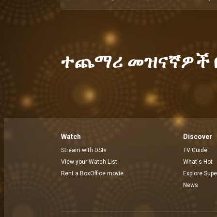
ተጨማሪ መዝናኛዎች በ
Watch
Discover
Stream with DStv
TV Guide
View your Watch List
What's Hot
Rent a BoxOffice movie
Explore Supe
News