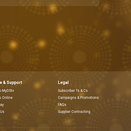
 & Support
Legal
to MyDStv
Subscriber Ts & Cs
rs Online
Campaigns & Promotions
pay
FAQs
 Us
Supplier Contracting