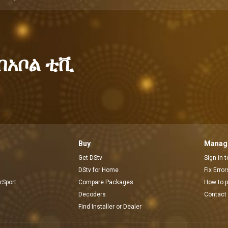
አቦል ቲቪ
Buy
Manage
Get DStv
Sign in 
DStv for Home
Fix Erro
rSport
Compare Packages
How to 
Decoders
Contact
Find Installer or Dealer