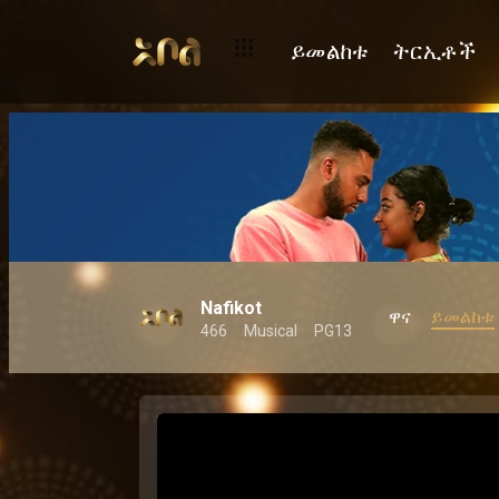
ይመልከቱ
ትርኢቶች
Nafikot
ዋና
ይመልከቱ
466
Musical
PG13