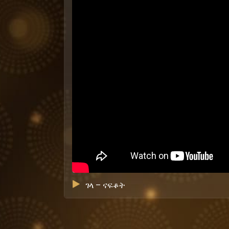
ገላ – ናፍቆት