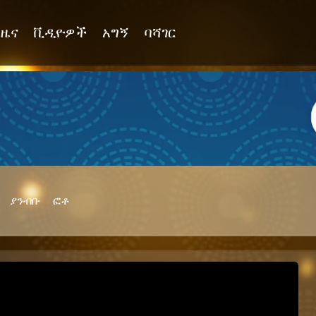
ዜና
ቪዲዮዎች
አግኝ
ባሻገር
ያንብቡ
ፎቶ