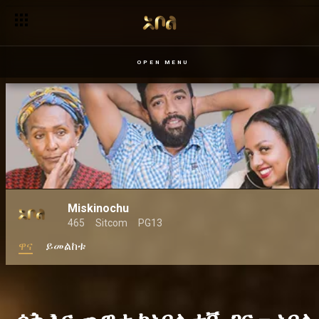
ጥላ – አቦል ቲቪ
OPEN MENU
Miskinochu
465
Sitcom
PG13
ዋና
ይመልከቱ