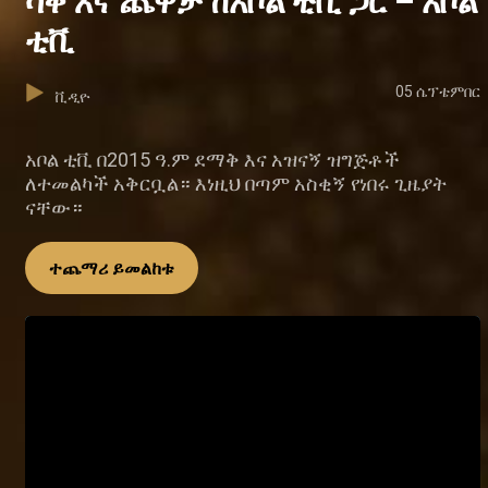
ሳቅ እና ጨዋታ ከአቦል ቲቪ ጋር – አቦል
ቲቪ
05 ሴፕቴምበር
ቪዲዮ
አቦል ቲቪ በ2015 ዓ.ም ደማቅ እና አዝናኝ ዝግጅቶች
ለተመልካች አቅርቧል። እነዚህ በጣም አስቂኝ የነበሩ ጊዜያት
ናቸው።
ተጨማሪ ይመልከቱ