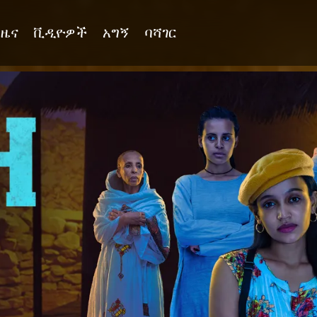
ዜና
ቪዲዮዎች
አግኝ
ባሻገር