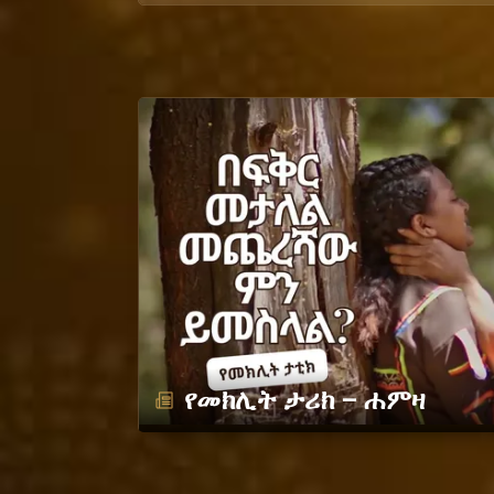
የመክሊት ታሪክ – ሐምዛ