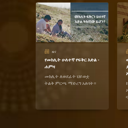
ዜና
የመክሊት ሁለተኛ የፍቅር እድል -
ሐምዛ
መክሊት ለወደፊት ህይወቷ
ትልቅ ምርጫ ማድረግ አለባት።