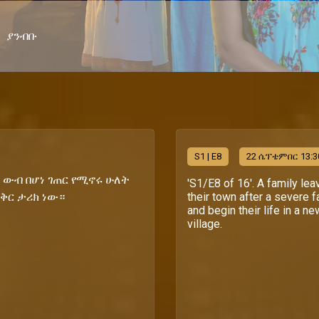
ያንብቡ
S
1
| E8
22 ሴፕቴምበር 13:3
ጥ ውብ በሆነ ገጠር የሚኖሩ ሁለት
'S1/E8 of 16'. A family lea
ፍቅር ታሪክ ነው።
their town after a severe 
and begin their life in a ne
village.