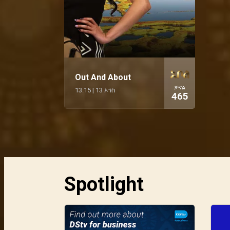
Out And About
ቻናል
13:15
|
13 ኦገስ
465
Spotlight