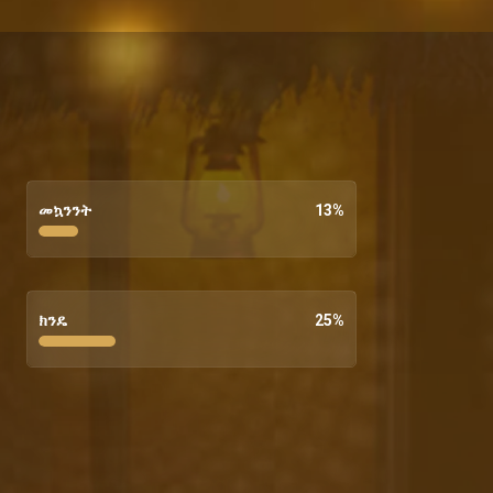
መኳንንት
13
%
ክንዴ
25
%