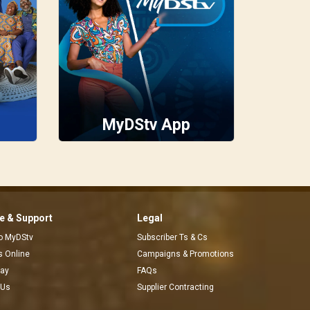
MyDStv App
 & Support
Legal
to MyDStv
Subscriber Ts & Cs
rs Online
Campaigns & Promotions
pay
FAQs
 Us
Supplier Contracting