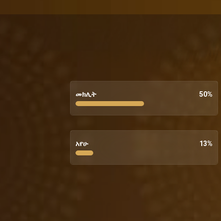
መክሊት
50
%
አየሁ
13
%