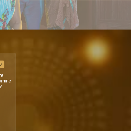
0
ve
famine
w