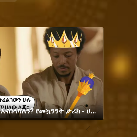
ልጆቻችንን ለምን እናበላሻለን? የመኳንንት ታሪክ - ሀምዛ