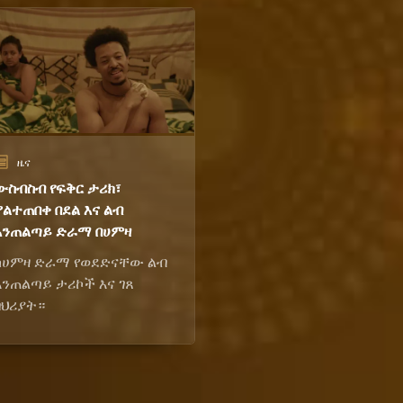
ዜና
ውስብስብ የፍቅር ታሪክ፣
ያልተጠበቀ በደል እና ልብ
አንጠልጣይ ድራማ በሀምዛ
ከሀምዛ ድራማ የወደድናቸው ልብ
አንጠልጣይ ታሪኮች እና ገጸ
ባህሪያት።