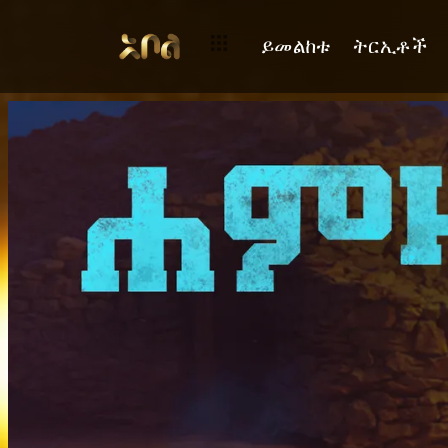
ይመልከቱ
ትርኢቶች