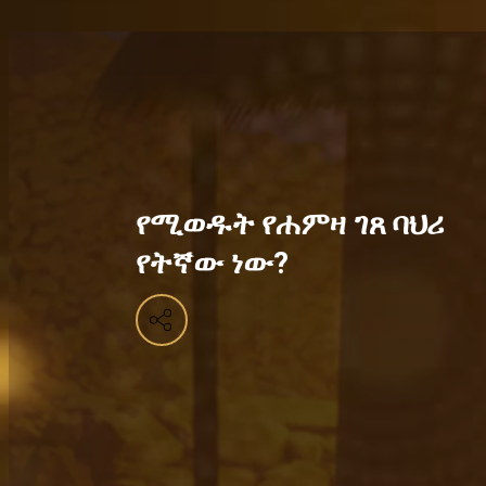
የሚወዱት የሐምዛ ገጸ ባህሪ
የትኛው ነው?