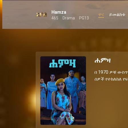
Hamza
ዋና
ይመልከቱ
465
Drama
PG13
ሐምዛ
በ 1970 ዎቹ ውስ
ሰዎች የተከለከለ የ