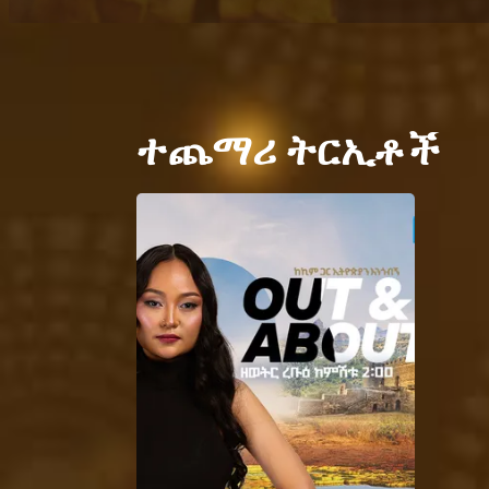
ተጨማሪ ትርኢቶች