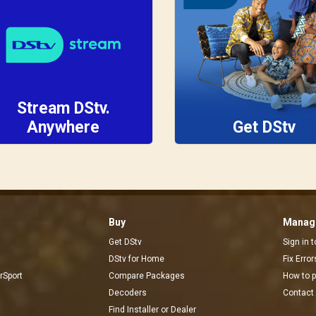
Stream DStv.
Anywhere
Get DStv
Buy
Manage
Get DStv
Sign in 
DStv for Home
Fix Erro
rSport
Compare Packages
How to 
Decoders
Contact
Find Installer or Dealer