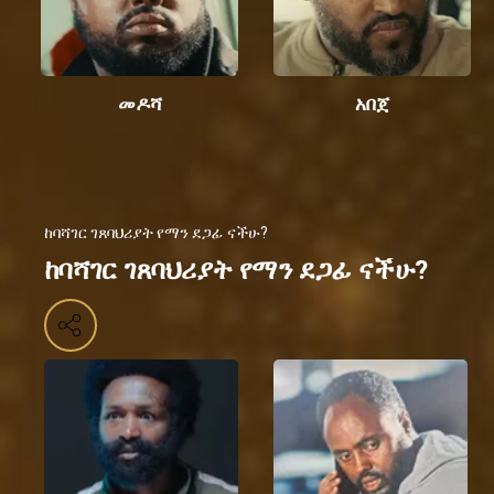
መዶሻ
አበጀ
ከባሻገር ገጸባህሪያት የማን ደጋፊ ናችሁ?
ከባሻገር ገጸባህሪያት የማን ደጋፊ ናችሁ?