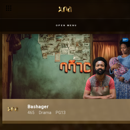
OPEN MENU
Bashager
465
Drama
PG13