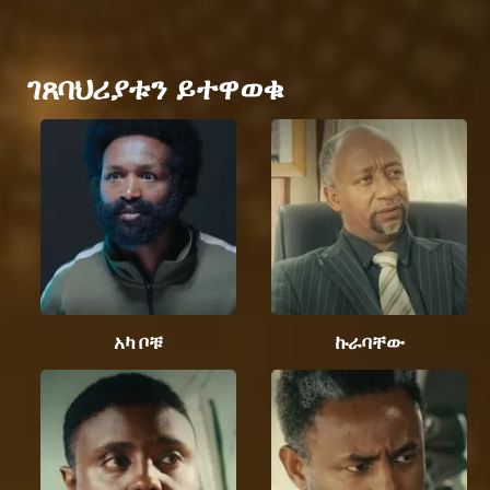
ገጸባህሪያቱን ይተዋወቁ
አካ ቦቹ
ኩራባቸው