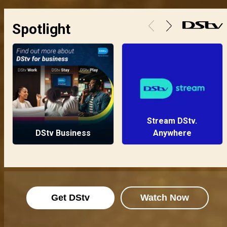
Spotlight
Stream DStv.
DStv Business
Anywhere
Get DStv
Watch Now