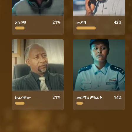
አካ ቦቹ
21
%
መዶሻ
43
%
ኩራባቸው
21
%
መርማሪ ምስራቅ
14
%