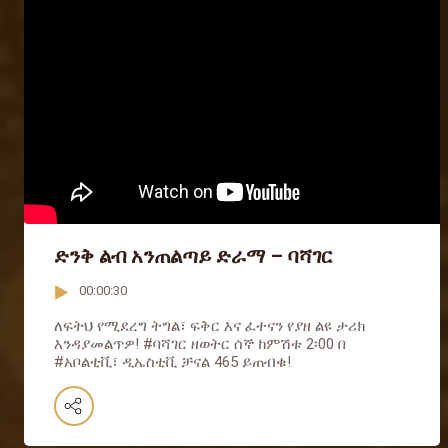
ድንቅ ልብ አንጠልጣይ ድራማ – ባሻገር
00:00:30
ለፍትህ የሚደረግ ትግል፣ ፍቅር እና ፈተናን የያዘ ልዩ ታሪክ
እንዳያመልጥዎ! #ባሻገር ዘወትር ሰኞ ከምሽቱ 2፡00 በ
#አቦልቲቪ፣ ዲኤስቲቪ ቻናል 465 ይጠብቁ!