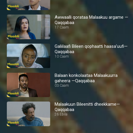
Awwaalli qorataa Malaakuu argame —
Qaqqabaa
17 Caam
Galiilaafi Bileen qophaatti haasa'uufi—
Qaqqabaa
10 Caam
Balaan konkolaataa Malaakuurra
gaheera —Qaqqabaa
03 Caam
Malaakuun Bileenitti dheekkame—
Qaqqabaa
26 Ebila