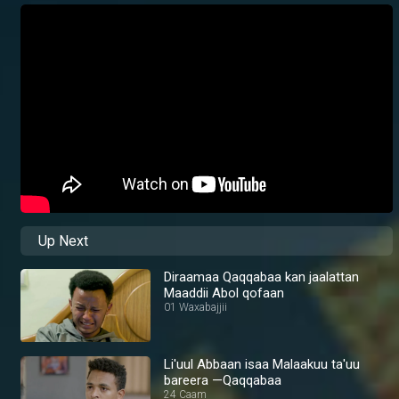
Up Next
Diraamaa Qaqqabaa kan jaalattan
Maaddii Abol qofaan
01 Waxabajjii
Li'uul Abbaan isaa Malaakuu ta'uu
bareera —Qaqqabaa
24 Caam