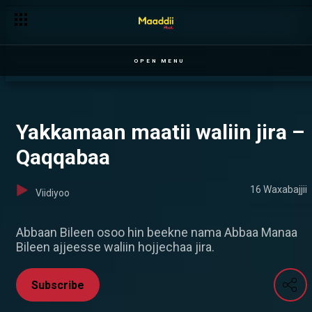
Diraamaa Qaqqabaa kan jaalattan Maaddii Abol qofaan
OPEN MENU
Yakkamaan maatii waliin jira –
Qaqqabaa
16 Waxabajjii
Viidiyoo
Abbaan Bileen osoo hin beekne nama Abbaa Manaa
Bileen ajjeesse waliin hojjechaa jira.
Subscribe