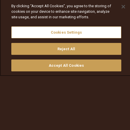
By clicking “Accept All Cookies”, you agree to the storing of
cookies on your device to enhance site navigation, analyze
site usage, and assist in our marketing efforts.
Cookies Settings
Reject All
Nav
Nav
walqabsiisa
menu nav
Accept All Cookies
walqabsiisu
walqabsiisu
qajeelfama
barbaadi
walqbate
ilaali
bitaa
nav tv
Ililliin dabarteetti – Ilillii
09 Waxabajjii
Viidiyoo