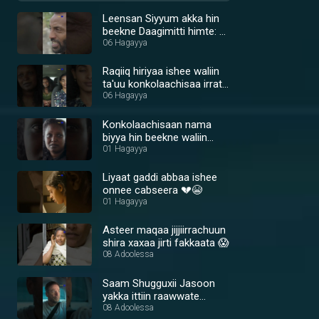
Leensan Siyyum akka hin
beekne Daagimitti himte: 😢
💔
06 Hagayya
Raqiiq hiriyaa ishee waliin
ta'uu konkolaachisaa irratti
shira xaxaa jiraachun hin
06 Hagayya
oolle 🤔
Konkolaachisaan nama
biyya hin beekne waliin
rakkachaa jira 😢🙏
01 Hagayya
Liyaat gaddi abbaa ishee
onnee cabseera 💔😭
01 Hagayya
Asteer maqaa jijjiirrachuun
shira xaxaa jirti fakkaata 😱
08 Adoolessa
Saam Shugguxii Jasoon
yakka ittiin raawwate
argate 💪🔥
08 Adoolessa