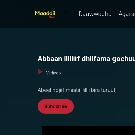
Daawwadhu
Agarsi
Abbaan Ililliif dhiifama gochuu 
Viidiyoo
Abeel hojiif maatii ilillii bira turuufi
Subscribe