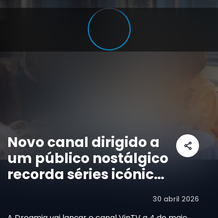
Novo canal dirigido a
um público nostálgico
recorda séries icónicas
e êxitos “vintage”
30 abril 2026
como “Alf” ou “O
A Dreamia vai lançar o canal VinTV a 4 de maio,