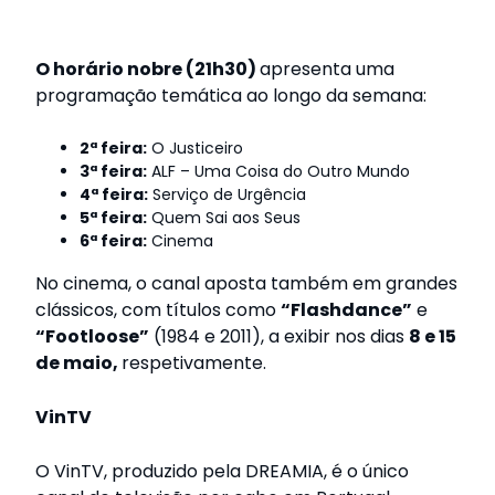
O horário nobre (21h30)
apresenta uma
programação temática ao longo da semana:
2ª feira:
O Justiceiro
3ª feira:
ALF – Uma Coisa do Outro Mundo
4ª feira:
Serviço de Urgência
5ª feira:
Quem Sai aos Seus
6ª feira:
Cinema
No cinema, o canal aposta também em grandes
clássicos, com títulos como
“Flashdance”
e
“Footloose”
(1984 e 2011), a exibir nos dias
8 e 15
de maio,
respetivamente.
VinTV
O VinTV, produzido pela DREAMIA, é o único