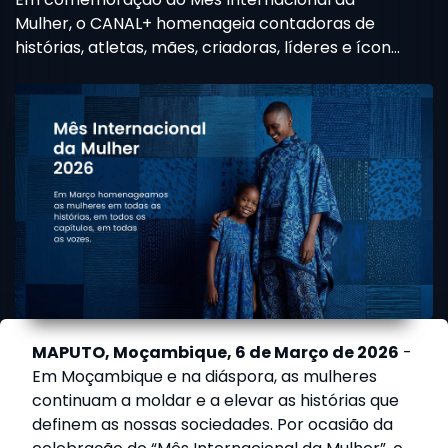
homenageiam as
Mulher, o CANAL+ homenageia contadoras de
mulheres africanas
histórias, atletas, mães, criadoras, líderes e ícones
que inspiram milhões de pessoas em toda a
África.
MAPUTO, Moçambique, 6 de Março de 2026
-
Em Moçambique e na diáspora, as mulheres
continuam a moldar e a elevar as histórias que
definem as nossas sociedades. Por ocasião da