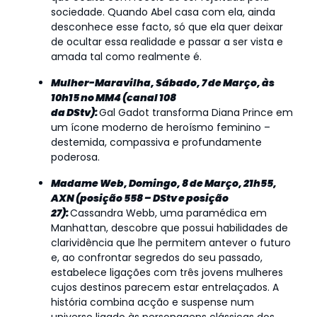
sociedade. Quando Abel casa com ela, ainda
desconhece esse facto, só que ela quer deixar
de ocultar essa realidade e passar a ser vista e
amada tal como realmente é.
Mulher-Maravilha, Sábado, 7 de Março, às
10h15 no MM4 (canal 108
da DStv):
Gal Gadot transforma Diana Prince em
um ícone moderno de heroísmo feminino –
destemida, compassiva e profundamente
poderosa.
Madame Web, Domingo, 8 de Março, 21h55,
AXN (posição 558 – DStv e posição
27):
Cassandra Webb, uma paramédica em
Manhattan, descobre que possui habilidades de
clarividência que lhe permitem antever o futuro
e, ao confrontar segredos do seu passado,
estabelece ligações com três jovens mulheres
cujos destinos parecem estar entrelaçados. A
história combina acção e suspense num