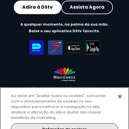
Adira à DStv
Assista Agora
A qualquer momento, na palma da sua mão.
Baixe o seu aplicativo DStv favorito.
Site da Multichoice
Termos de Uso
Nota de Privacidade e Cookies
Ao clicar em "Aceitar todos os cookies", concorda
com o armazenamento de cookies no seu
Política de Divulgação Responsável
Copyright
Carreiras
dispositivo para melhorar a navegação no site,
Preferências de cookies
analisar a utilização do site e ajudar nas nossas
iniciativas de marketing.
© 2025 MultiChoice Africa Holdings BV. Todos os direitos
reservados.