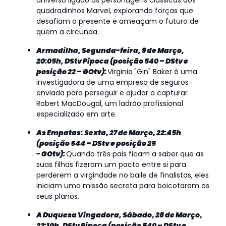
universo ligado às personagens clássicas dos
quadradinhos Marvel, explorando forças que
desafiam o presente e ameaçam o futuro de
quem a circunda.
Armadilha, Segunda-feira, 9 de Março,
20:05h, DStv Pipoca (posição 540 – DStv e
posição 22 – GOtv):
Virginia
"Gin" Baker é uma
investigadora de uma empresa de seguros
enviada para perseguir e ajudar a capturar
Robert MacDougal, um ladrão profissional
especializado em arte.
As Empatas: Sexta, 27 de Março, 22:45h
(posição 544 – DStv e posição 25
- GOtv):
Quando três pais ficam a saber que as
suas filhas fizeram um pacto entre si para
perderem a virgindade no baile de finalistas, eles
iniciam uma missão secreta para boicotarem os
seus planos.
A Duquesa Vingadora, Sábado, 28 de Março,
22:10h, DStv Pipoca (posição 540 – DStv e