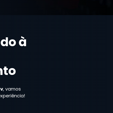
do à
nto
tv
, vamos
xperiência!