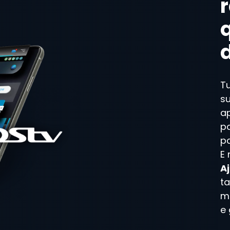
Tu
s
ap
pa
pa
E
A
t
m
e 