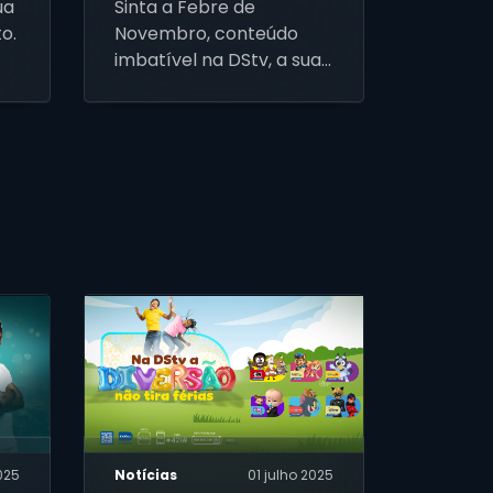
ua
Sinta a Febre de
o.
Novembro, conteúdo
imbatível na DStv, a sua
casa do entretenimento.
025
Notícias
01 julho 2025