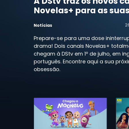
A DStv traz os novos c
Novelas+ para as suas
2
Notícias
Prepare-se para uma dose ininterru
drama! Dois canais Novelas+ total
chegam à DStv em 1º de julho, em ing
português. Encontre aqui a sua próx
obsessão.