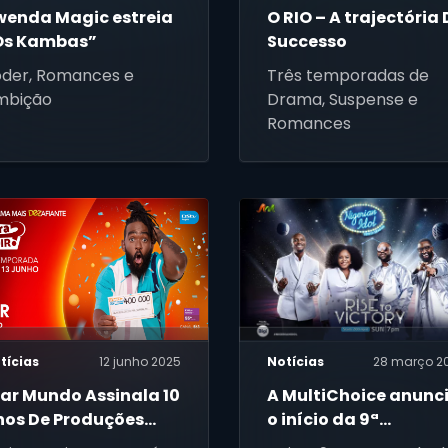
wenda Magic estreia
O RIO – A trajectória
Os Kambas”
Successo
oder, Romances e
Três temporadas de
mbição
Drama, Suspense e
Romances
tícias
12 junho 2025
Notícias
28 março 2
tar Mundo Assinala 10
A MultiChoice anunc
nos De Produções
o início da 9ª
acionais
temporada do