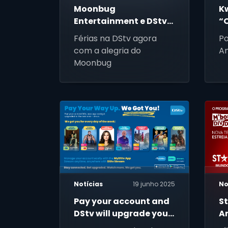
Moonbug
K
Entertainment e DStv
“
lançam o primeiro
Férias na DStv agora
P
canal Moonbug em
com a alegria do
A
Portuguesa
Moonbug
Notícias
19 junho 2025
No
Pay your account and
S
DStv will upgrade you
A
– because We Got You
N