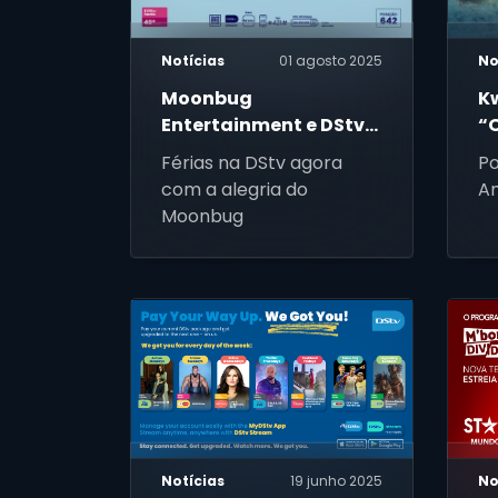
Notícias
01 agosto 2025
No
Moonbug
K
Entertainment e DStv
“
lançam o primeiro
Férias na DStv agora
P
canal Moonbug em
com a alegria do
A
Portuguesa
Moonbug
Notícias
19 junho 2025
No