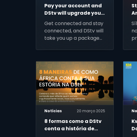
Pay your account and
S
DStv will upgrade you
A
– because We Got You
N
Get connected and stay
Sí
connected, and DStv will
no
take you up a package
p
at no extra cost. Valid
from June to July 2025
Notícias
20 março 2025
No
8 formas como a DStv
K
conta a história de
D
África – alto,