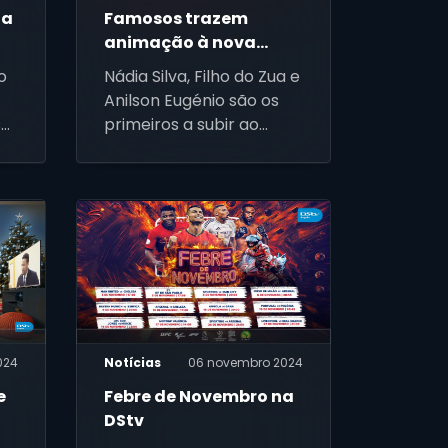
ia
Famosos trazem
animação à nova
temporada de "TROPA
o
Nádia Silva, Filho do Zua e
D’OS TUNEZA VIP"
Anilson Eugénio são os
s
primeiros a subir ao
o,
palco
,
024
Notícias
06 novembro 2024
e
Febre de Novembro na
DStv