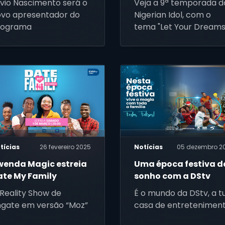
lvio Nascimento será o
Veja a 9ª temporada d
Nigerian Idol
vo apresentador do
Nigerian Idol, com o
rograma
tema "Let Your Dream
Take Flight", no Doming
21 de Abril, às 18:00 CAT
no canal 198 da DStv
tícias
26 fevereiro 2025
Notícias
05 dezembro 2
wenda Magic estreia
Uma época festiva d
ate My Family
sonho com a DStv
Reality Show de
É o mundo da DStv, a t
gate em versão “Moz”
casa de entreteniment