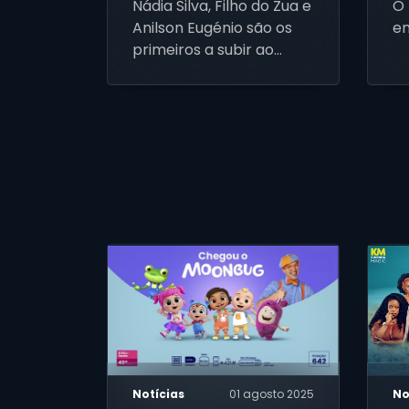
Nádia Silva, Filho do Zua e
O 
orgulhoso e sem filtros
Anilson Eugénio são os
en
primeiros a subir ao
palco
Notícias
01 agosto 2025
No