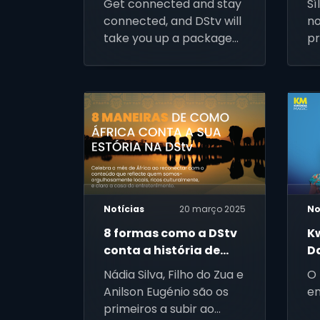
Get connected and stay
Sí
connected, and DStv will
no
take you up a package
p
at no extra cost. Valid
from June to July 2025
Notícias
20 março 2025
No
8 formas como a DStv
K
conta a história de
D
África – alto,
Nádia Silva, Filho do Zua e
O 
orgulhoso e sem filtros
Anilson Eugénio são os
en
primeiros a subir ao