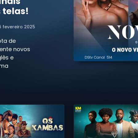
anais
 telas!
6 fevereiro 2025
pta de
mente novos
lês e
ima