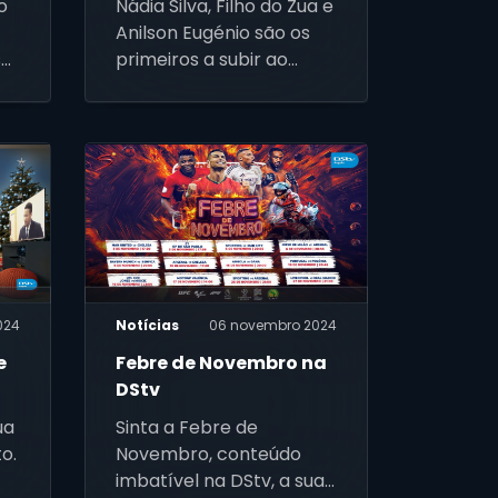
o
Nádia Silva, Filho do Zua e
D’OS TUNEZA VIP"
Anilson Eugénio são os
s
primeiros a subir ao
o,
palco
,
024
Notícias
06 novembro 2024
e
Febre de Novembro na
DStv
ua
Sinta a Febre de
o.
Novembro, conteúdo
imbatível na DStv, a sua