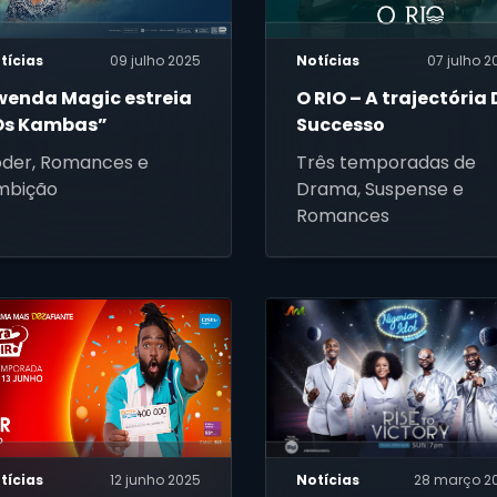
tícias
09 julho 2025
Notícias
07 julho 2
wenda Magic estreia
O RIO – A trajectória
Os Kambas”
Successo
oder, Romances e
Três temporadas de
mbição
Drama, Suspense e
Romances
tícias
12 junho 2025
Notícias
28 março 2