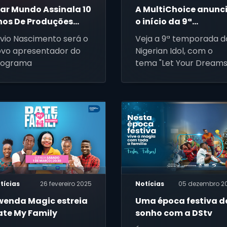
tar Mundo Assinala 10
A MultiChoice anunc
nos De Produções
o início da 9ª
acionais
temporada do
lvio Nascimento será o
Veja a 9ª temporada d
Nigerian Idol
vo apresentador do
Nigerian Idol, com o
rograma
tema "Let Your Dream
Take Flight", no Doming
21 de Abril, às 18:00 CAT
no canal 198 da DStv
tícias
26 fevereiro 2025
Notícias
05 dezembro 2
wenda Magic estreia
Uma época festiva d
ate My Family
sonho com a DStv