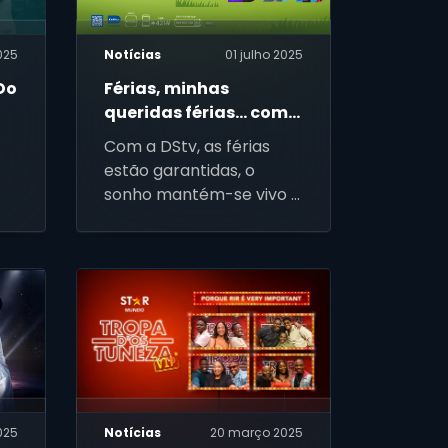
025
Notícias
01 julho 2025
 Do
Férias, minhas
queridas férias… com
a DStv!
Com a DStv, as férias
estão garantidas, o
sonho mantém-se vivo e
divertido, e há motivos
para estarmos todos
alegres.
025
Notícias
20 março 2025