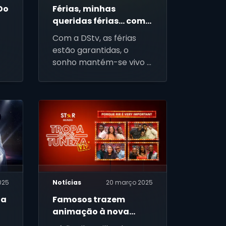
 Do
Férias, minhas
queridas férias… com
a DStv!
Com a DStv, as férias
estão garantidas, o
sonho mantém-se vivo e
divertido, e há motivos
para estarmos todos
alegres.
025
Notícias
20 março 2025
ia
Famosos trazem
animação à nova
temporada de "TROPA