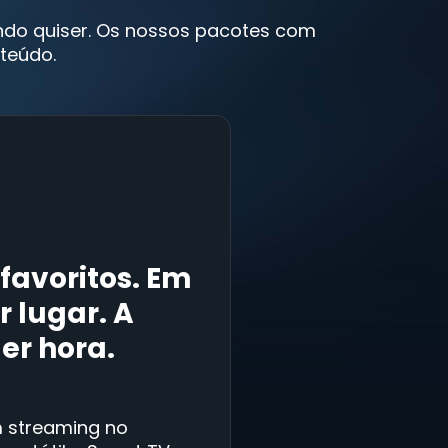
ando quiser. Os nossos pacotes com
teúdo.
 favoritos. Em
 lugar. A
er hora.
 streaming no