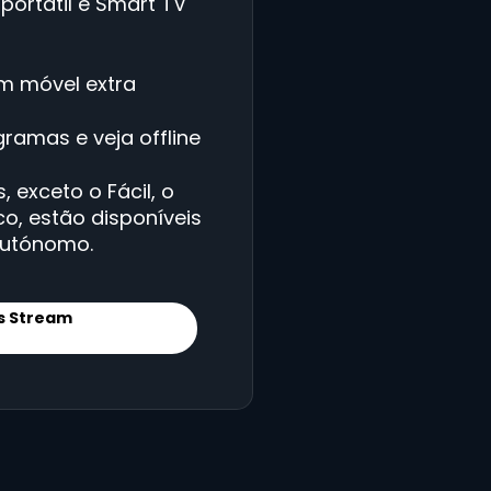
 portátil e Smart TV
am móvel extra
ramas e veja offline
 exceto o Fácil, o
co, estão disponíveis
autónomo.
s Stream