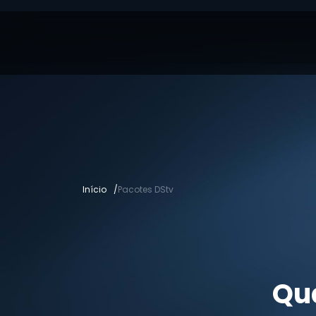
Início
Pacotes DStv
Qua