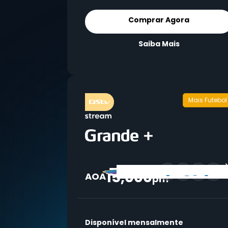
Comprar Agora
Saiba Mais
Mais Futebol
15,000
91+
AOA
pm
Disponível mensalmente