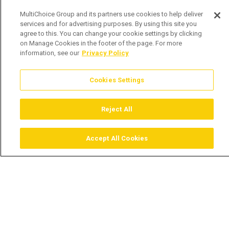
MultiChoice Group and its partners use cookies to help deliver
services and for advertising purposes. By using this site you
agree to this. You can change your cookie settings by clicking
on Manage Cookies in the footer of the page. For more
information, see our
Privacy Policy
Cookies Settings
Reject All
Accept All Cookies
Assistir
Comprar
Guia TV
Pesquisar
Menu