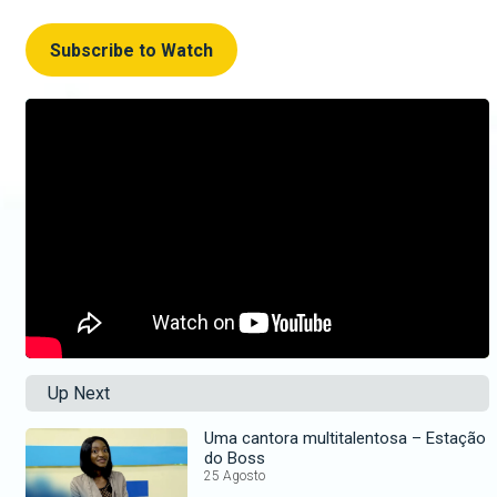
Subscribe to Watch
Up Next
Uma cantora multitalentosa – Estação
do Boss
25 Agosto