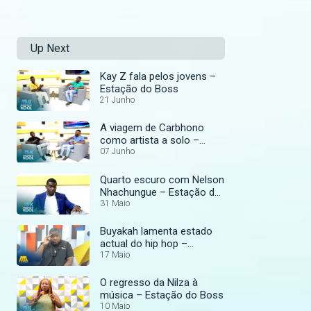
Up Next
Kay Z fala pelos jovens –
Estação do Boss
21 Junho
A viagem de Carbhono
como artista a solo –
Estação do Boss
07 Junho
Quarto escuro com Nelson
Nhachungue – Estação do
Boss
31 Maio
Buyakah lamenta estado
actual do hip hop –
Estação do Boss
17 Maio
O regresso da Nilza à
música – Estação do Boss
10 Maio