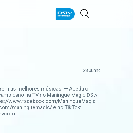
28 Junho
irem as melhores músicas. — Aceda o
Moçambicano na TV no Maningue Magic DStv
https://www.facebook.com/ManingueMagic
m.com/maninguemagic/ e no TikTok:
vorito.