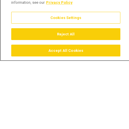
information, see our
Privacy Policy
Cookies Settings
Reject All
Accept All Cookies
Assistir
Comprar
Guia TV
Pesquisar
Menu
Mauro pretende fugir com a
Maida – Maida