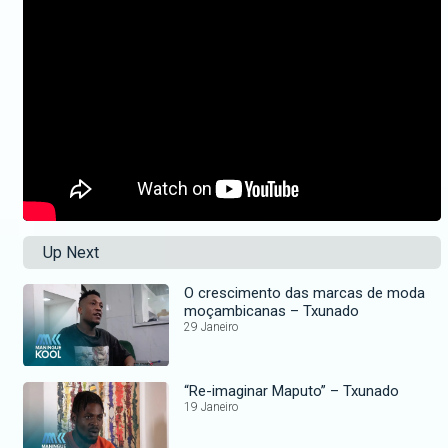
Up Next
O crescimento das marcas de moda
moçambicanas – Txunado
29 Janeiro
“Re-imaginar Maputo” – Txunado
19 Janeiro