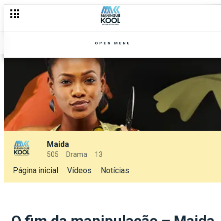
OPEN MENU
Maida
505
Drama
13
Página inicial
Vídeos
Notícias
O fim da manipulação – Maida