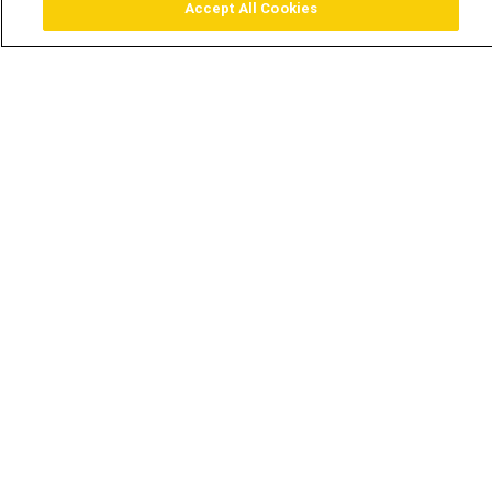
Accept All Cookies
Assistir
Comprar
Guia TV
Pesquisar
Menu