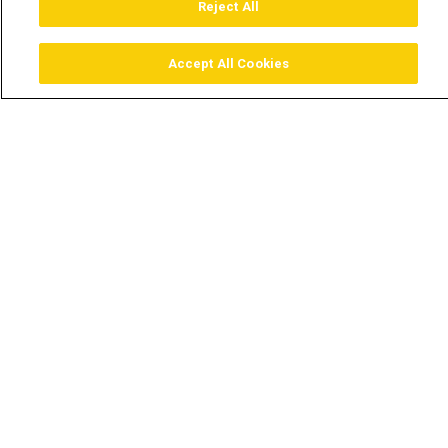
Reject All
Accept All Cookies
Assistir
Comprar
Guia TV
Pesquisar
Menu