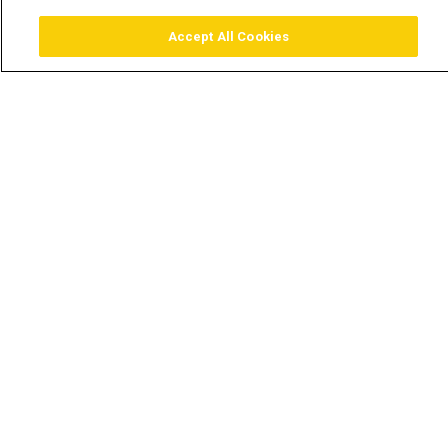
Accept All Cookies
Assistir
Comprar
Guia TV
Pesquisar
Menu