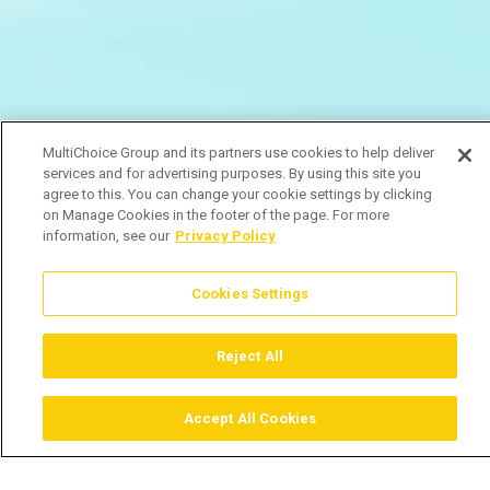
MultiChoice Group and its partners use cookies to help deliver
services and for advertising purposes. By using this site you
agree to this. You can change your cookie settings by clicking
on Manage Cookies in the footer of the page. For more
information, see our
Privacy Policy
Cookies Settings
Reject All
Accept All Cookies
Assistir
Comprar
Guia TV
Pesquisar
Menu