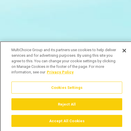
MultiChoice Group and its partners use cookies to help deliver
services and for advertising purposes. By using this site you
agree to this. You can change your cookie settings by clicking
on Manage Cookies in the footer of the page. For more
information, see our
Privacy Policy
Cookies Settings
Reject All
Accept All Cookies
Assistir
Comprar
Guia TV
Pesquisar
Menu