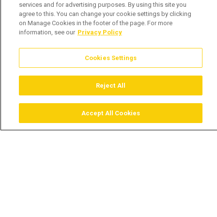
services and for advertising purposes. By using this site you
agree to this. You can change your cookie settings by clicking
on Manage Cookies in the footer of the page. For more
information, see our
Privacy Policy
Cookies Settings
Reject All
Accept All Cookies
Assistir
Comprar
Guia TV
Pesquisar
Menu