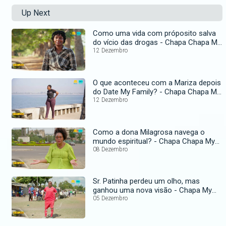
Up Next
Como uma vida com próposito salva
do vício das drogas - Chapa Chapa My
Love
12 Dezembro
O que aconteceu com a Mariza depois
do Date My Family? - Chapa Chapa My
Love
12 Dezembro
Como a dona Milagrosa navega o
mundo espiritual? - Chapa Chapa My
Love
08 Dezembro
Sr. Patinha perdeu um olho, mas
ganhou uma nova visão - Chapa My
Love
05 Dezembro