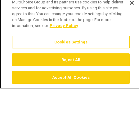
MultiChoice Group and its partners use cookies to help deliver
services and for advertising purposes. By using this site you
agree to this. You can change your cookie settings by clicking
on Manage Cookies in the footer of the page. For more
information, see our
Privacy Policy
Cookies Settings
Reject All
Accept All Cookies
Assistir
Comprar
Guia TV
Pesquisar
Menu