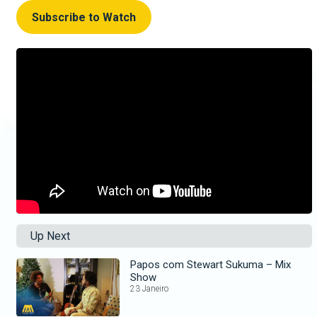
Subscribe to Watch
Up Next
Papos com Stewart Sukuma – Mix
Show
23 Janeiro