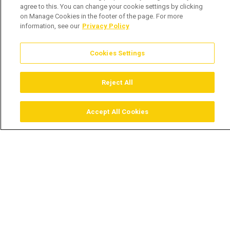
agree to this. You can change your cookie settings by clicking
on Manage Cookies in the footer of the page. For more
information, see our
Privacy Policy
Cookies Settings
Reject All
Accept All Cookies
Assistir
Comprar
Guia TV
Pesquisar
Menu
Amor e animação neste