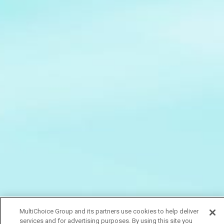
MultiChoice Group and its partners use cookies to help deliver
services and for advertising purposes. By using this site you