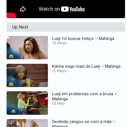
Up Next
Lueji foi buscar feitiço – Mahinga
15 Março
Karina exige mais de Lueji – Mahinga
22 Março
Lueji em problemas com a bruxa –
Mahinga
03 Maio
Deolinda zangou-se com a mãe –
Mahinga