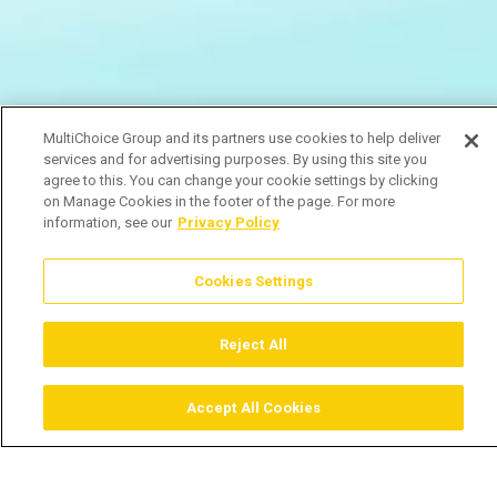
MultiChoice Group and its partners use cookies to help deliver
services and for advertising purposes. By using this site you
agree to this. You can change your cookie settings by clicking
on Manage Cookies in the footer of the page. For more
information, see our
Privacy Policy
Cookies Settings
Reject All
Accept All Cookies
Assistir
Comprar
Guia TV
Pesquisar
Menu