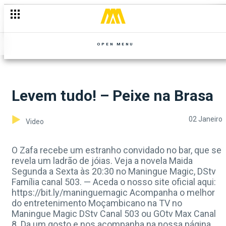
OPEN MENU
Levem tudo! – Peixe na Brasa
02 Janeiro
Video
O Zafa recebe um estranho convidado no bar, que se
revela um ladrão de jóias. Veja a novela Maida
Segunda a Sexta às 20:30 no Maningue Magic, DStv
Família canal 503. — Aceda o nosso site oficial aqui:
https://bit.ly/maninguemagic Acompanha o melhor
do entretenimento Moçambicano na TV no
Maningue Magic DStv Canal 503 ou GOtv Max Canal
8. Da um gosto e nos acompanha na nossa página