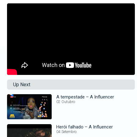
Up Next
A tempestade – A Influencer
02 Outubro
Herói falhado – A Influencer
04 Setembro