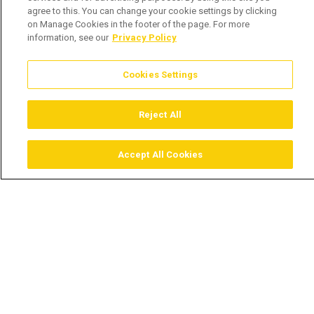
agree to this. You can change your cookie settings by clicking
on Manage Cookies in the footer of the page. For more
information, see our
Privacy Policy
Cookies Settings
Reject All
Accept All Cookies
Assistir
Comprar
Guia TV
Pesquisar
Menu