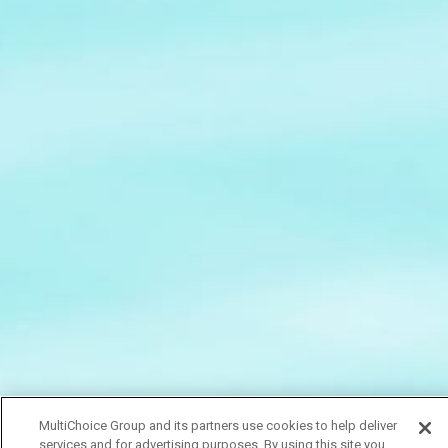
MultiChoice Group and its partners use cookies to help deliver
services and for advertising purposes. By using this site you